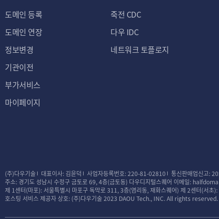
도메인 등록
죽전 CDC
도메인 연장
다우 IDC
정보변경
네트워크 토플로지
기관이전
부가서비스
마이페이지
(주)다우기술
대표이사: 김윤덕
사업자등록번호: 220-81-02810
통신판매업신고: 20
주소: 경기도 성남시 수정구 금토로 69, 4층(금토동) 다우디지털스퀘어
이메일: halfdomai
제 1센터(마포): 서울특별시 마포구 독막로 311, 3층(염리동, 재화스퀘어)
제 2센터(서초)
호스팅 서비스 제공자 상호: (주)다우기술
2023 DAOU Tech., INC. All rights reserved.