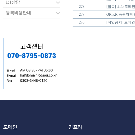
1:1상담
278
[필독] .info 도
등록비용안내
277
OR.KR 등록자격 
276
[작업공지] 도메
도메인
인프라