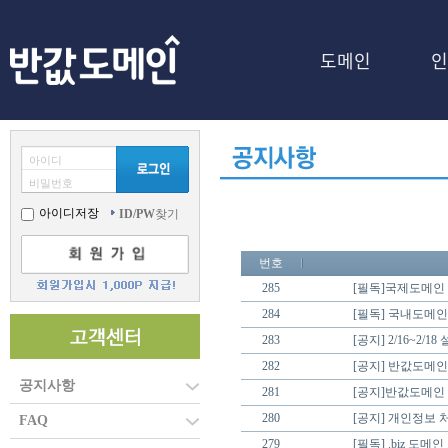
도메인
인
아이디
비밀번호
아이디저장
ID/PW
찾기
번호
285
[필독]국제도메인
284
[필독] 국내도메인
283
[공지] 2/16~2/
282
[공지] 반값도메인
공지사항
281
[공지]반값도메인 
280
[공지] 개인정보 처
FAQ
279
[필독] .biz 도메