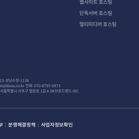
웹사이트 호스팅
단독서버 호스팅
멀티미디어 호스팅
23-성남수정-1138
n@daou.co.kr
전화: 070-8795-0873
: 서울특별시 서초구 법원로 1길 6 SK브로드밴드 IDC
부
분쟁해결정책
사업자정보확인