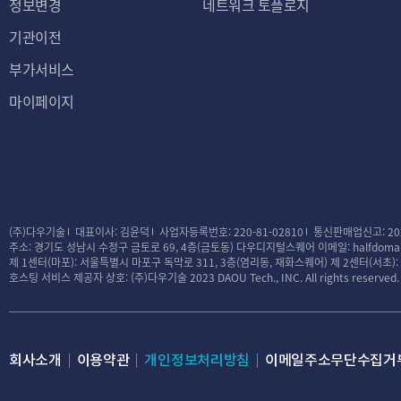
정보변경
네트워크 토플로지
기관이전
부가서비스
마이페이지
(주)다우기술
대표이사: 김윤덕
사업자등록번호: 220-81-02810
통신판매업신고: 20
주소: 경기도 성남시 수정구 금토로 69, 4층(금토동) 다우디지털스퀘어
이메일: halfdomai
제 1센터(마포): 서울특별시 마포구 독막로 311, 3층(염리동, 재화스퀘어)
제 2센터(서초)
호스팅 서비스 제공자 상호: (주)다우기술
2023 DAOU Tech., INC. All rights reserved.
회사소개
이용약관
개인정보처리방침
이메일주소무단수집거