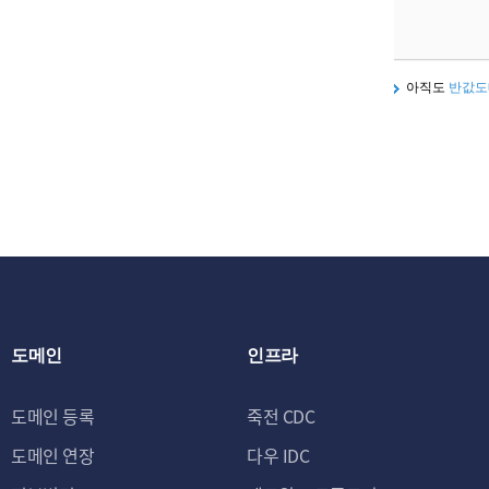
아직도
반값도
도메인
인프라
도메인 등록
죽전 CDC
도메인 연장
다우 IDC