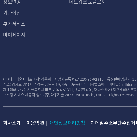
정보변경
네트워크 토플로지
기관이전
부가서비스
마이페이지
(주)다우기술
대표이사: 김윤덕
사업자등록번호: 220-81-02810
통신판매업신고: 20
주소: 경기도 성남시 수정구 금토로 69, 4층(금토동) 다우디지털스퀘어
이메일: halfdomai
제 1센터(마포): 서울특별시 마포구 독막로 311, 3층(염리동, 재화스퀘어)
제 2센터(서초)
호스팅 서비스 제공자 상호: (주)다우기술
2023 DAOU Tech., INC. All rights reserved.
회사소개
이용약관
개인정보처리방침
이메일주소무단수집거