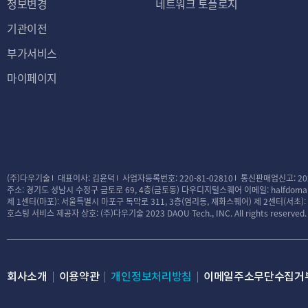
정보변경
네트워크 토플로지
기관이전
부가서비스
마이페이지
(주)다우기술
대표이사: 김윤덕
사업자등록번호: 220-81-02810
통신판매업신고: 20
주소: 경기도 성남시 수정구 금토로 69, 4층(금토동) 다우디지털스퀘어
이메일: halfdomai
제 1센터(마포): 서울특별시 마포구 독막로 311, 3층(염리동, 재화스퀘어)
제 2센터(서초)
호스팅 서비스 제공자 상호: (주)다우기술
2023 DAOU Tech., INC. All rights reserved.
회사소개
이용약관
개인정보처리방침
이메일주소무단수집거