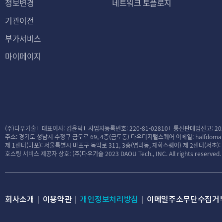
정보변경
네트워크 토플로지
기관이전
부가서비스
마이페이지
(주)다우기술
대표이사: 김윤덕
사업자등록번호: 220-81-02810
통신판매업신고: 20
주소: 경기도 성남시 수정구 금토로 69, 4층(금토동) 다우디지털스퀘어
이메일: halfdomai
제 1센터(마포): 서울특별시 마포구 독막로 311, 3층(염리동, 재화스퀘어)
제 2센터(서초)
호스팅 서비스 제공자 상호: (주)다우기술
2023 DAOU Tech., INC. All rights reserved.
회사소개
이용약관
개인정보처리방침
이메일주소무단수집거