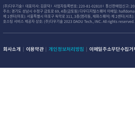
(주)다우기술
대표이사: 김윤덕
사업자등록번호: 220-81-02810
통신판매업신고: 20
주소: 경기도 성남시 수정구 금토로 69, 4층(금토동) 다우디지털스퀘어
이메일: halfdomai
제 1센터(마포): 서울특별시 마포구 독막로 311, 3층(염리동, 재화스퀘어)
제 2센터(서초)
호스팅 서비스 제공자 상호: (주)다우기술
2023 DAOU Tech., INC. All rights reserved.
회사소개
이용약관
개인정보처리방침
이메일주소무단수집거