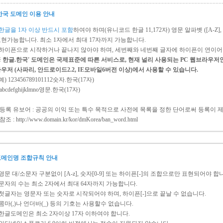
한국 도메인 이용 안내
한글을 1자 이상 반드시 포함
하여야 하며(유니코드 한글 11,172자) 영문 알파벳 ([A-Z], [a-
현가능합니다. 최소 1자에서 최대 17자까지 가능합니다.
 하이픈으로 시작하거나 끝나지 않아야 하며, 세번째와 네번째 글자에 하이픈이 연이어 
 한글.한국' 도메인은 국제표준에 따른 서비스로, 현재 널리 사용되는 PC 웹브라우저인 (I
우저 (사파리, 안드로이드2.2, IE모바일6버전 이상)에서 사용할 수 있습니다.
 예) 123456789101112숫자.한국(17자)
bcdefghijklmno영문.한국(17자)
록 유보어 : 공공의 이익 또는 특수 목적으로 사전에 목록을 정한 단어로써 등록이 
조 : http://www.domain.kr/kor/dmKorea/ban_word.html
메인명 조합규칙 안내
 영문 대/소문자 구분없이 [A-z], 숫자[0-9] 또는 하이픈[-]의 조합으로만 표현되어야 합
 문자의 수는 최소 2자에서 최대 64자까지 가능합니다.
 첫글자는 영문자 또는 숫자로 시작되어야 하며, 하이픈[-]으로 끝날 수 없습니다.
 콤마(,)나 언더바(_) 등의 기호는 사용할수 없습니다.
 한글도메인은 최소 2자이상 17자 이하여야 합니다.