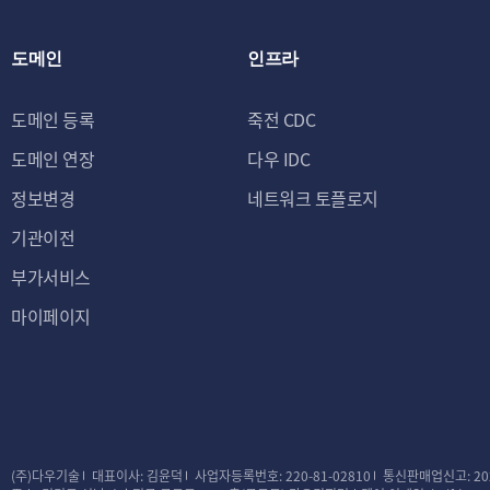
도메인
인프라
도메인 등록
죽전 CDC
도메인 연장
다우 IDC
정보변경
네트워크 토플로지
기관이전
부가서비스
마이페이지
(주)다우기술
대표이사: 김윤덕
사업자등록번호: 220-81-02810
통신판매업신고: 20