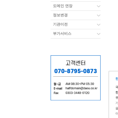
도메인 연장
정보변경
기관이전
부가서비스
한
국
한
우
기
을
이