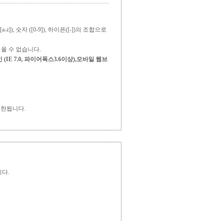
z]), 숫자 ([0-9]), 하이픈([-])의 조합으로
올 수 없습니다.
E 7.0, 파이어폭스3.6이상),모바일 웹브
제한됩니다.
니다.