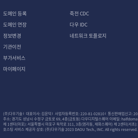
도메인 등록
죽전 CDC
도메인 연장
다우 IDC
정보변경
네트워크 토플로지
기관이전
부가서비스
마이페이지
(주)다우기술
대표이사: 김윤덕
사업자등록번호: 220-81-02810
통신판매업신고: 20
주소: 경기도 성남시 수정구 금토로 69, 4층(금토동) 다우디지털스퀘어
이메일: halfdomai
제 1센터(마포): 서울특별시 마포구 독막로 311, 3층(염리동, 재화스퀘어)
제 2센터(서초)
호스팅 서비스 제공자 상호: (주)다우기술
2023 DAOU Tech., INC. All rights reserved.