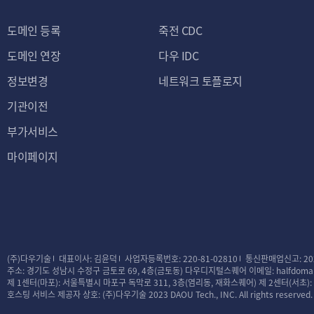
도메인 등록
죽전 CDC
도메인 연장
다우 IDC
정보변경
네트워크 토플로지
기관이전
부가서비스
마이페이지
(주)다우기술
대표이사: 김윤덕
사업자등록번호: 220-81-02810
통신판매업신고: 20
주소: 경기도 성남시 수정구 금토로 69, 4층(금토동) 다우디지털스퀘어
이메일: halfdomai
제 1센터(마포): 서울특별시 마포구 독막로 311, 3층(염리동, 재화스퀘어)
제 2센터(서초)
호스팅 서비스 제공자 상호: (주)다우기술
2023 DAOU Tech., INC. All rights reserved.