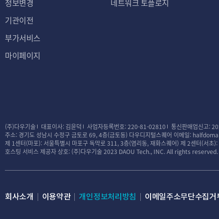
정보변경
네트워크 토플로지
기관이전
부가서비스
마이페이지
(주)다우기술
대표이사: 김윤덕
사업자등록번호: 220-81-02810
통신판매업신고: 20
주소: 경기도 성남시 수정구 금토로 69, 4층(금토동) 다우디지털스퀘어
이메일: halfdomai
제 1센터(마포): 서울특별시 마포구 독막로 311, 3층(염리동, 재화스퀘어)
제 2센터(서초)
호스팅 서비스 제공자 상호: (주)다우기술
2023 DAOU Tech., INC. All rights reserved.
회사소개
이용약관
개인정보처리방침
이메일주소무단수집거