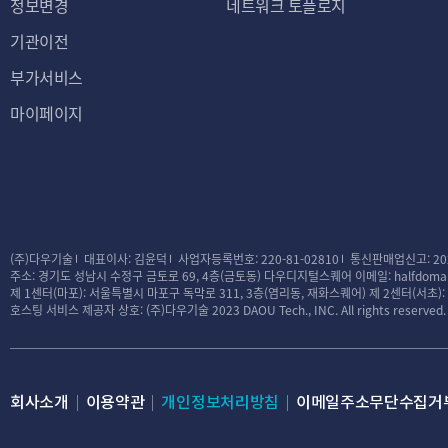
정보변경
네트워크 토플로지
기관이전
부가서비스
마이페이지
(주)다우기술
대표이사: 김윤덕
사업자등록번호: 220-81-02810
통신판매업신고: 20
주소: 경기도 성남시 수정구 금토로 69, 4층(금토동) 다우디지털스퀘어
이메일: halfdomai
제 1센터(마포): 서울특별시 마포구 독막로 311, 3층(염리동, 재화스퀘어)
제 2센터(서초)
호스팅 서비스 제공자 상호: (주)다우기술
2023 DAOU Tech., INC. All rights reserved.
회사소개
이용약관
개인정보처리방침
이메일주소무단수집거