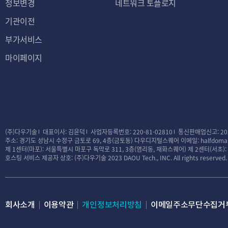
정보변경
네트워크 토플로지
기관이전
부가서비스
마이페이지
(주)다우기술
대표이사: 김윤덕
사업자등록번호: 220-81-02810
통신판매업신고: 20
주소: 경기도 성남시 수정구 금토로 69, 4층(금토동) 다우디지털스퀘어
이메일: halfdomai
제 1센터(마포): 서울특별시 마포구 독막로 311, 3층(염리동, 재화스퀘어)
제 2센터(서초)
호스팅 서비스 제공자 상호: (주)다우기술
2023 DAOU Tech., INC. All rights reserved.
회사소개
이용약관
개인정보처리방침
이메일주소무단수집거