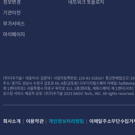
정보변경
네트워크 토플로지
기관이전
부가서비스
마이페이지
(주)다우기술
대표이사: 김윤덕
사업자등록번호: 220-81-02810
통신판매업신고: 20
주소: 경기도 성남시 수정구 금토로 69, 4층(금토동) 다우디지털스퀘어
이메일: halfdomai
제 1센터(마포): 서울특별시 마포구 독막로 311, 3층(염리동, 재화스퀘어)
제 2센터(서초)
호스팅 서비스 제공자 상호: (주)다우기술
2023 DAOU Tech., INC. All rights reserved.
회사소개
이용약관
개인정보처리방침
이메일주소무단수집거