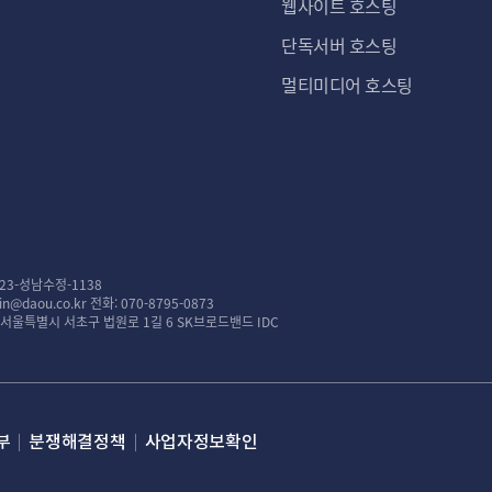
웹사이트 호스팅
단독서버 호스팅
멀티미디어 호스팅
23-성남수정-1138
n@daou.co.kr
전화: 070-8795-0873
: 서울특별시 서초구 법원로 1길 6 SK브로드밴드 IDC
부
분쟁해결정책
사업자정보확인