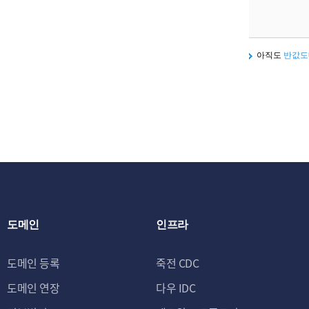
아직도
반값도
도메인
인프라
도메인 등록
죽전 CDC
도메인 연장
다우 IDC