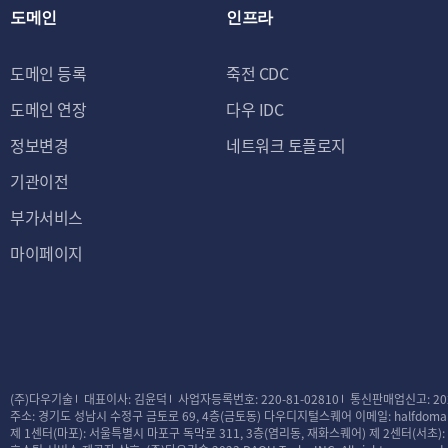
도메인
인프라
도메인 등록
죽전 CDC
도메인 연장
다우 IDC
정보변경
네트워크 토플로지
기관이전
부가서비스
마이페이지
(주)다우기술
대표이사: 김윤덕
사업자등록번호: 220-81-02810
통신판매업신고: 20
주소: 경기도 성남시 수정구 금토로 69, 4층(금토동) 다우디지털스퀘어
이메일: halfdomai
제 1센터(마포): 서울특별시 마포구 독막로 311, 3층(염리동, 재화스퀘어)
제 2센터(서초)