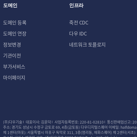
도메인
인프라
도메인 등록
죽전 CDC
도메인 연장
다우 IDC
정보변경
네트워크 토플로지
기관이전
부가서비스
마이페이지
(주)다우기술
대표이사: 김윤덕
사업자등록번호: 220-81-02810
통신판매업신고: 20
주소: 경기도 성남시 수정구 금토로 69, 4층(금토동) 다우디지털스퀘어
이메일: halfdomai
제 1센터(마포): 서울특별시 마포구 독막로 311, 3층(염리동, 재화스퀘어)
제 2센터(서초)