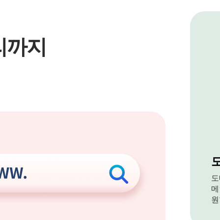
리까지
도
메
원