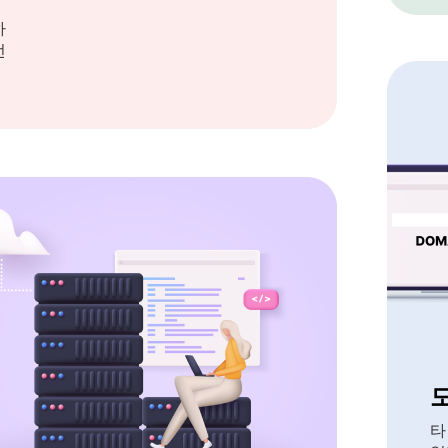
하
선
타