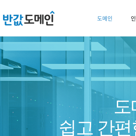
도메인
인
도
쉽고 간편