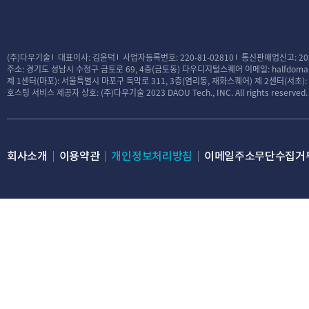
(주)다우기술
대표이사: 김윤덕
사업자등록번호: 220-81-02810
통신판매업신고: 20
주소: 경기도 성남시 수정구 금토로 69, 4층(금토동) 다우디지털스퀘어
이메일: halfdomai
제 1센터(마포): 서울특별시 마포구 독막로 311, 3층(염리동, 재화스퀘어)
제 2센터(서초)
호스팅 서비스 제공자 상호: (주)다우기술
2023 DAOU Tech., INC. All rights reserved.
회사소개
이용약관
개인정보처리방침
이메일주소무단수집거