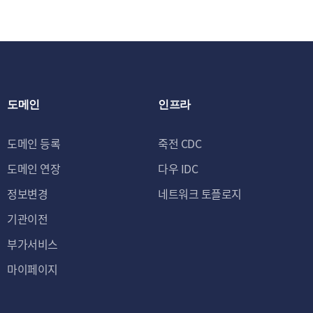
도메인
인프라
도메인 등록
죽전 CDC
도메인 연장
다우 IDC
정보변경
네트워크 토플로지
기관이전
부가서비스
마이페이지