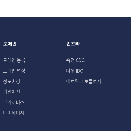
도메인
인프라
도메인 등록
죽전 CDC
도메인 연장
다우 IDC
정보변경
네트워크 토플로지
기관이전
부가서비스
마이페이지