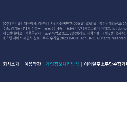
(주)다우기술
대표이사: 김윤덕
사업자등록번호: 220-81-02810
통신판매업신고: 20
주소: 경기도 성남시 수정구 금토로 69, 4층(금토동) 다우디지털스퀘어
이메일: halfdomai
제 1센터(마포): 서울특별시 마포구 독막로 311, 3층(염리동, 재화스퀘어)
제 2센터(서초)
호스팅 서비스 제공자 상호: (주)다우기술
2023 DAOU Tech., INC. All rights reserved.
회사소개
이용약관
개인정보처리방침
이메일주소무단수집거