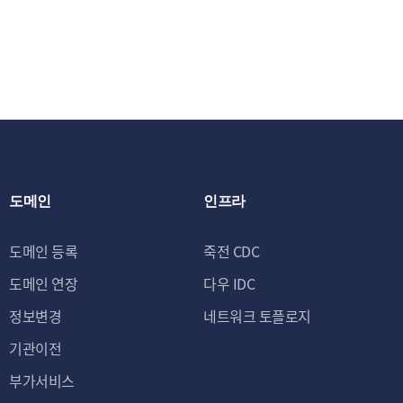
③ 신규 서비스
제공 및 광고 게
스 이용에 대한 
제2조 (개인정보의 처
회사는 원칙적으로 
유 및 이용하며, 이
에 대한 동의를 철회
도메인
인프라
에는 개인정보를 지체
및 이용 목적이 달성
도메인 등록
죽전 CDC
수 있습니다.
도메인 연장
다우 IDC
- 법령에 따른 개인
정보변경
네트워크 토플로지
보존항목
기관이전
세금계산서, 영수증 등에
부가서비스
계약 또는 청약철회 등에 관