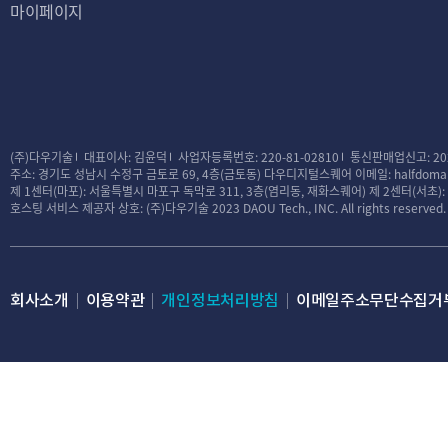
마이페이지
대금결제 및 재화 등의 공급에 
전자금융 거래에 관한 
소비자의 불만 또는 분쟁처리에
록
표시/광고에 관한 기
(주)다우기술
대표이사: 김윤덕
사업자등록번호: 220-81-02810
통신판매업신고: 20
주소: 경기도 성남시 수정구 금토로 69, 4층(금토동) 다우디지털스퀘어
이메일: halfdomai
웹사이트 방문 기록
제 1센터(마포): 서울특별시 마포구 독막로 311, 3층(염리동, 재화스퀘어)
제 2센터(서초)
호스팅 서비스 제공자 상호: (주)다우기술
2023 DAOU Tech., INC. All rights reserved.
제3조 (처리하는 개
회사는 서비스 제공
모든 이용자는 회사가
회사소개
이용약관
개인정보처리방침
이메일주소무단수집거
다양한 서비스를 제공
및 서비스 이용이 제
① 수집하는 개인정
필수정보 – 반값