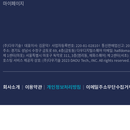
마이페이지
대금결제 및 재화 등의 공급에 
전자금융 거래에 관한 
소비자의 불만 또는 분쟁처리에
록
표시/광고에 관한 기
(주)다우기술
대표이사: 김윤덕
사업자등록번호: 220-81-02810
통신판매업신고: 20
주소: 경기도 성남시 수정구 금토로 69, 4층(금토동) 다우디지털스퀘어
이메일: halfdomai
웹사이트 방문 기록
제 1센터(마포): 서울특별시 마포구 독막로 311, 3층(염리동, 재화스퀘어)
제 2센터(서초)
호스팅 서비스 제공자 상호: (주)다우기술
2023 DAOU Tech., INC. All rights reserved.
제3조 (처리하는 개
회사는 서비스 제공
모든 이용자는 회사가
회사소개
이용약관
개인정보처리방침
이메일주소무단수집거
다양한 서비스를 제공
및 서비스 이용이 제
① 수집하는 개인정
필수정보 – 반값