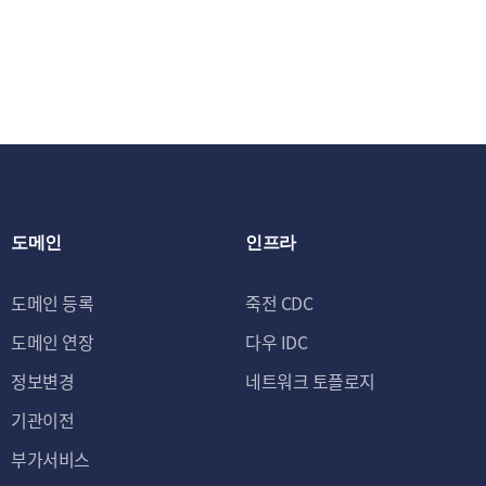
③ 신규 서비스
제공 및 광고 게
스 이용에 대한 
제2조 (개인정보의 처
회사는 원칙적으로 
유 및 이용하며, 이
에 대한 동의를 철회
도메인
인프라
에는 개인정보를 지체
및 이용 목적이 달성
도메인 등록
죽전 CDC
수 있습니다.
도메인 연장
다우 IDC
- 법령에 따른 개인
정보변경
네트워크 토플로지
보존항목
기관이전
세금계산서, 영수증 등에
부가서비스
계약 또는 청약철회 등에 관