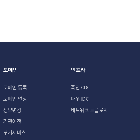
③ 신규 서비스
제공 및 광고 게
스 이용에 대한 
제2조 (개인정보의 처
회사는 원칙적으로 
유 및 이용하며, 이
에 대한 동의를 철회
도메인
인프라
에는 개인정보를 지체
및 이용 목적이 달성
도메인 등록
죽전 CDC
수 있습니다.
도메인 연장
다우 IDC
- 법령에 따른 개인
정보변경
네트워크 토플로지
보존항목
기관이전
세금계산서, 영수증 등에
부가서비스
계약 또는 청약철회 등에 관