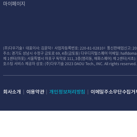
마이페이지
대금결제 및 재화 등의 공급에 
전자금융 거래에 관한 
소비자의 불만 또는 분쟁처리에
록
표시/광고에 관한 기
(주)다우기술
대표이사: 김윤덕
사업자등록번호: 220-81-02810
통신판매업신고: 20
주소: 경기도 성남시 수정구 금토로 69, 4층(금토동) 다우디지털스퀘어
이메일: halfdomai
웹사이트 방문 기록
제 1센터(마포): 서울특별시 마포구 독막로 311, 3층(염리동, 재화스퀘어)
제 2센터(서초)
호스팅 서비스 제공자 상호: (주)다우기술
2023 DAOU Tech., INC. All rights reserved.
제3조 (처리하는 개
회사는 서비스 제공
모든 이용자는 회사가
회사소개
이용약관
개인정보처리방침
이메일주소무단수집거
다양한 서비스를 제공
및 서비스 이용이 제
① 수집하는 개인정
필수정보 – 반값