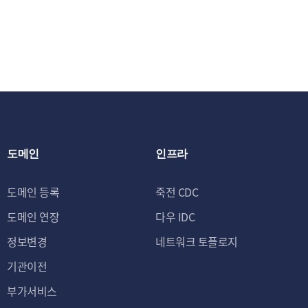
③ 신규 서비스
제공 및 광고 게
스 이용에 대한 
제2조 (개인정보의 처
회사는 원칙적으로 
유 및 이용하며, 이
에 대한 동의를 철회
도메인
인프라
에는 개인정보를 지체
및 이용 목적이 달성
도메인 등록
죽전 CDC
수 있습니다.
도메인 연장
다우 IDC
- 법령에 따른 개인
정보변경
네트워크 토플로지
보존항목
기관이전
세금계산서, 영수증 등에
부가서비스
계약 또는 청약철회 등에 관