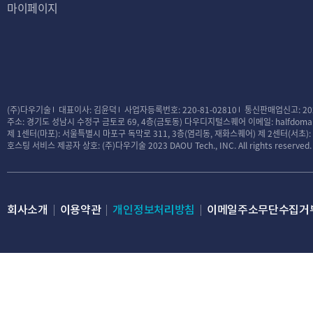
마이페이지
대금결제 및 재화 등의 공급에 
전자금융 거래에 관한 
소비자의 불만 또는 분쟁처리에
록
표시/광고에 관한 기
(주)다우기술
대표이사: 김윤덕
사업자등록번호: 220-81-02810
통신판매업신고: 20
주소: 경기도 성남시 수정구 금토로 69, 4층(금토동) 다우디지털스퀘어
이메일: halfdomai
웹사이트 방문 기록
제 1센터(마포): 서울특별시 마포구 독막로 311, 3층(염리동, 재화스퀘어)
제 2센터(서초)
호스팅 서비스 제공자 상호: (주)다우기술
2023 DAOU Tech., INC. All rights reserved.
제3조 (처리하는 개
회사는 서비스 제공
모든 이용자는 회사가
회사소개
이용약관
개인정보처리방침
이메일주소무단수집거
다양한 서비스를 제공
및 서비스 이용이 제
① 수집하는 개인정
필수정보 – 반값