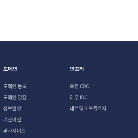
7. 아이디(ID) :
가 인정한 문자와 숫
8. 비밀번호 : 이
보호하기 위해 이용
9. 휴면아이디 : 
아이디
10. '포인트'는 
하게 적립되는 포인트
도메인
인프라
조정, 회수 할 수 
터를 말합니다.
도메인 등록
죽전 CDC
도메인 연장
다우 IDC
제 3 조 [약관의 게시
정보변경
네트워크 토플로지
1. 회사는 이 약관
기관이전
게시합니다.
부가서비스
2. 회사는 "약관