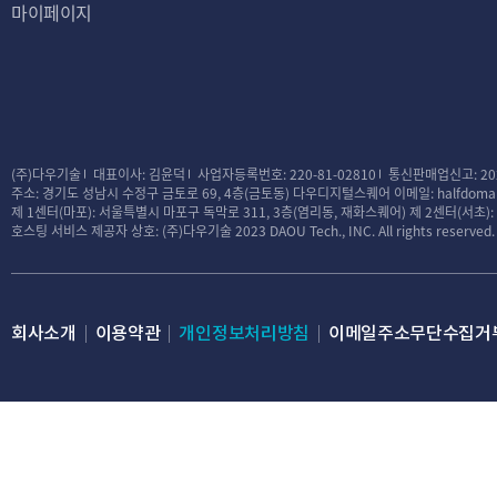
법률(이하 "정보통신
마이페이지
않는 범위에서 이 약
3. 회사가 약관을 
관과 함께 제1항의 
자 전까지 공지합니다
변경은 최소한 30일
(주)다우기술
대표이사: 김윤덕
사업자등록번호: 220-81-02810
통신판매업신고: 20
로그인시 동의창 등의
주소: 경기도 성남시 수정구 금토로 69, 4층(금토동) 다우디지털스퀘어
이메일: halfdomai
제 1센터(마포): 서울특별시 마포구 독막로 311, 3층(염리동, 재화스퀘어)
제 2센터(서초)
4. 회사가 전항에 
호스팅 서비스 제공자 상호: (주)다우기술
2023 DAOU Tech., INC. All rights reserved.
경 적용일 까지 거
는 뜻을 명확하게 
사표시를 하지 아니한
회사소개
이용약관
개인정보처리방침
이메일주소무단수집거
5. 이용자가 개정약
을 적용할 수 없으며
만, 기존 약관을 적
약을 해지할 수 있습
6. 이용자는 약관의
로 인한 이용자의 피