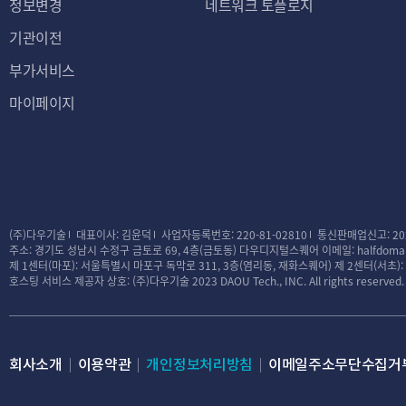
정보변경
네트워크 토플로지
기관이전
부가서비스
마이페이지
(주)다우기술
대표이사: 김윤덕
사업자등록번호: 220-81-02810
통신판매업신고: 20
주소: 경기도 성남시 수정구 금토로 69, 4층(금토동) 다우디지털스퀘어
이메일: halfdomai
제 1센터(마포): 서울특별시 마포구 독막로 311, 3층(염리동, 재화스퀘어)
제 2센터(서초)
호스팅 서비스 제공자 상호: (주)다우기술
2023 DAOU Tech., INC. All rights reserved.
회사소개
이용약관
개인정보처리방침
이메일주소무단수집거