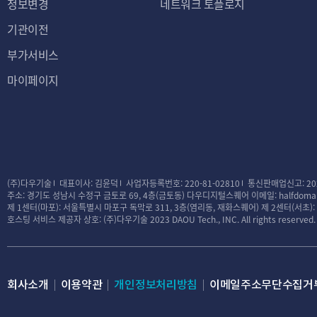
정보변경
네트워크 토플로지
기관이전
부가서비스
마이페이지
(주)다우기술
대표이사: 김윤덕
사업자등록번호: 220-81-02810
통신판매업신고: 20
주소: 경기도 성남시 수정구 금토로 69, 4층(금토동) 다우디지털스퀘어
이메일: halfdomai
제 1센터(마포): 서울특별시 마포구 독막로 311, 3층(염리동, 재화스퀘어)
제 2센터(서초)
호스팅 서비스 제공자 상호: (주)다우기술
2023 DAOU Tech., INC. All rights reserved.
회사소개
이용약관
개인정보처리방침
이메일주소무단수집거