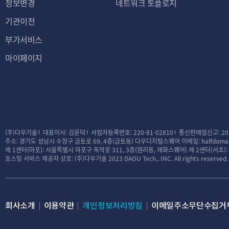
정보변경
네트워크 토플로지
기관이전
부가서비스
마이페이지
(주)다우기술
대표이사: 김윤덕
사업자등록번호: 220-81-02810
통신판매업신고: 20
주소: 경기도 성남시 수정구 금토로 69, 4층(금토동) 다우디지털스퀘어
이메일: halfdomai
제 1센터(마포): 서울특별시 마포구 독막로 311, 3층(염리동, 재화스퀘어)
제 2센터(서초)
호스팅 서비스 제공자 상호: (주)다우기술
2023 DAOU Tech., INC. All rights reserved.
회사소개
이용약관
개인정보처리방침
이메일주소무단수집거