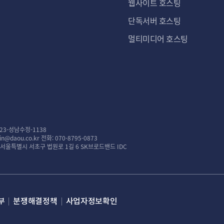
웹사이트 호스팅
단독서버 호스팅
멀티미디어 호스팅
23-성남수정-1138
n@daou.co.kr
전화: 070-8795-0873
: 서울특별시 서초구 법원로 1길 6 SK브로드밴드 IDC
부
분쟁해결정책
사업자정보확인