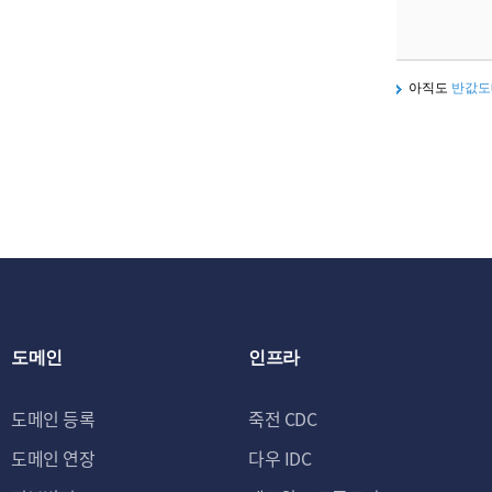
아직도
반값도
도메인
인프라
도메인 등록
죽전 CDC
도메인 연장
다우 IDC