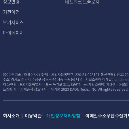
정보변경
네트워크 토플로지
기관이전
부가서비스
마이페이지
(주)다우기술
대표이사: 김윤덕
사업자등록번호: 220-81-02810
통신판매업신고: 20
주소: 경기도 성남시 수정구 금토로 69, 4층(금토동) 다우디지털스퀘어
이메일: halfdomai
제 1센터(마포): 서울특별시 마포구 독막로 311, 3층(염리동, 재화스퀘어)
제 2센터(서초)
호스팅 서비스 제공자 상호: (주)다우기술
2023 DAOU Tech., INC. All rights reserved.
회사소개
이용약관
개인정보처리방침
이메일주소무단수집거