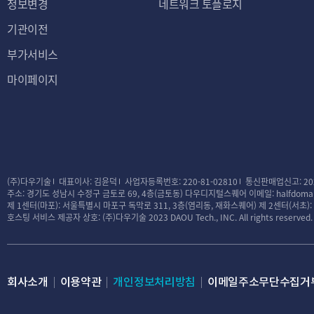
정보변경
네트워크 토플로지
기관이전
부가서비스
마이페이지
(주)다우기술
대표이사: 김윤덕
사업자등록번호: 220-81-02810
통신판매업신고: 20
주소: 경기도 성남시 수정구 금토로 69, 4층(금토동) 다우디지털스퀘어
이메일: halfdomai
제 1센터(마포): 서울특별시 마포구 독막로 311, 3층(염리동, 재화스퀘어)
제 2센터(서초)
호스팅 서비스 제공자 상호: (주)다우기술
2023 DAOU Tech., INC. All rights reserved.
회사소개
이용약관
개인정보처리방침
이메일주소무단수집거