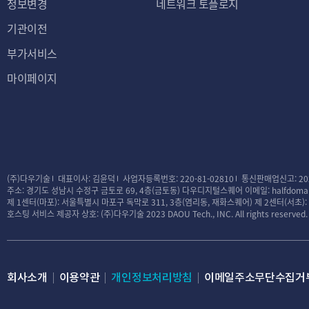
정보변경
네트워크 토플로지
기관이전
부가서비스
마이페이지
(주)다우기술
대표이사: 김윤덕
사업자등록번호: 220-81-02810
통신판매업신고: 20
주소: 경기도 성남시 수정구 금토로 69, 4층(금토동) 다우디지털스퀘어
이메일: halfdomai
제 1센터(마포): 서울특별시 마포구 독막로 311, 3층(염리동, 재화스퀘어)
제 2센터(서초)
호스팅 서비스 제공자 상호: (주)다우기술
2023 DAOU Tech., INC. All rights reserved.
회사소개
이용약관
개인정보처리방침
이메일주소무단수집거