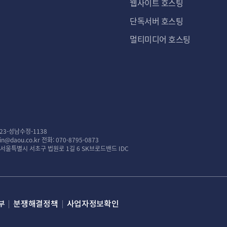
웹사이트 호스팅
단독서버 호스팅
멀티미디어 호스팅
23-성남수정-1138
n@daou.co.kr
전화: 070-8795-0873
: 서울특별시 서초구 법원로 1길 6 SK브로드밴드 IDC
부
분쟁해결정책
사업자정보확인