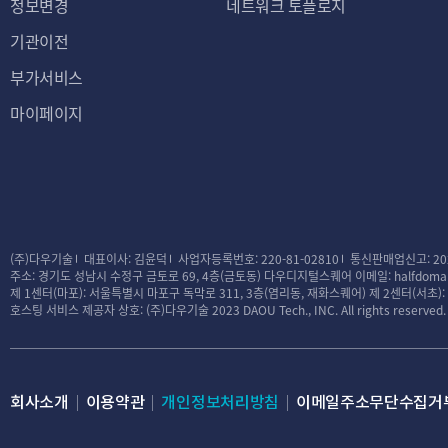
정보변경
네트워크 토플로지
기관이전
부가서비스
마이페이지
(주)다우기술
대표이사: 김윤덕
사업자등록번호: 220-81-02810
통신판매업신고: 20
주소: 경기도 성남시 수정구 금토로 69, 4층(금토동) 다우디지털스퀘어
이메일: halfdomai
제 1센터(마포): 서울특별시 마포구 독막로 311, 3층(염리동, 재화스퀘어)
제 2센터(서초)
호스팅 서비스 제공자 상호: (주)다우기술
2023 DAOU Tech., INC. All rights reserved.
회사소개
이용약관
개인정보처리방침
이메일주소무단수집거