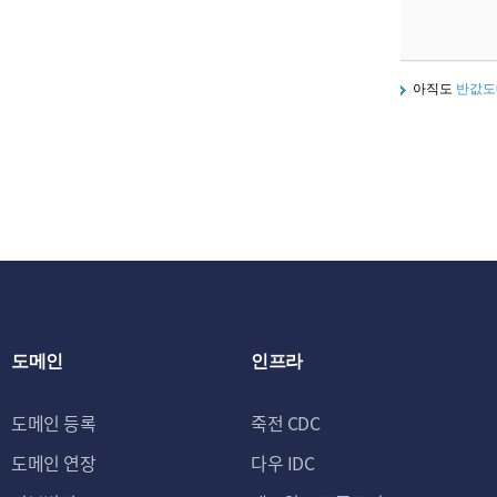
아직도
반값도
도메인
인프라
도메인 등록
죽전 CDC
도메인 연장
다우 IDC