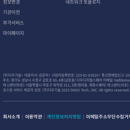
정보변경
네트워크 토플로지
기관이전
부가서비스
마이페이지
(주)다우기술
대표이사: 김윤덕
사업자등록번호: 220-81-02810
통신판매업신고: 20
주소: 경기도 성남시 수정구 금토로 69, 4층(금토동) 다우디지털스퀘어
이메일: halfdomai
제 1센터(마포): 서울특별시 마포구 독막로 311, 3층(염리동, 재화스퀘어)
제 2센터(서초)
호스팅 서비스 제공자 상호: (주)다우기술
2023 DAOU Tech., INC. All rights reserved.
회사소개
이용약관
개인정보처리방침
이메일주소무단수집거