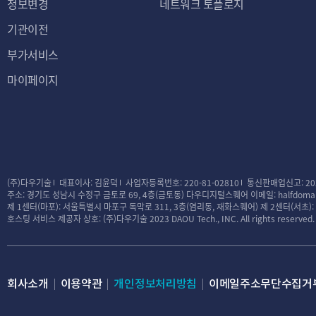
정보변경
네트워크 토플로지
기관이전
부가서비스
마이페이지
(주)다우기술
대표이사: 김윤덕
사업자등록번호: 220-81-02810
통신판매업신고: 20
주소: 경기도 성남시 수정구 금토로 69, 4층(금토동) 다우디지털스퀘어
이메일: halfdomai
제 1센터(마포): 서울특별시 마포구 독막로 311, 3층(염리동, 재화스퀘어)
제 2센터(서초)
호스팅 서비스 제공자 상호: (주)다우기술
2023 DAOU Tech., INC. All rights reserved.
회사소개
이용약관
개인정보처리방침
이메일주소무단수집거