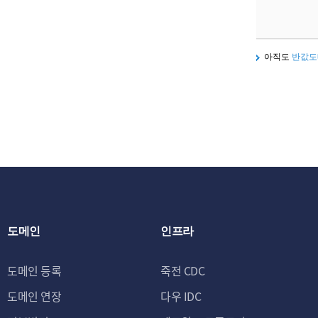
아직도
반값도
도메인
인프라
도메인 등록
죽전 CDC
도메인 연장
다우 IDC