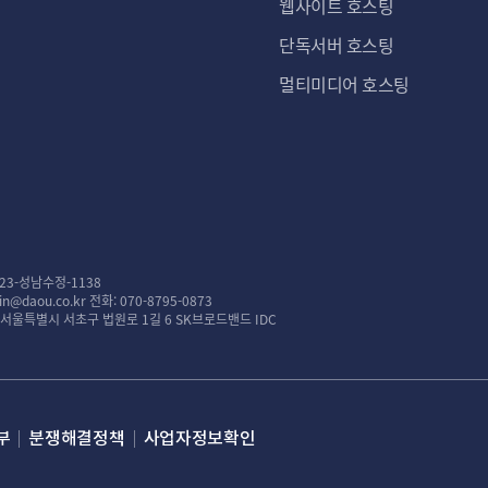
웹사이트 호스팅
단독서버 호스팅
멀티미디어 호스팅
23-성남수정-1138
n@daou.co.kr
전화: 070-8795-0873
: 서울특별시 서초구 법원로 1길 6 SK브로드밴드 IDC
부
분쟁해결정책
사업자정보확인