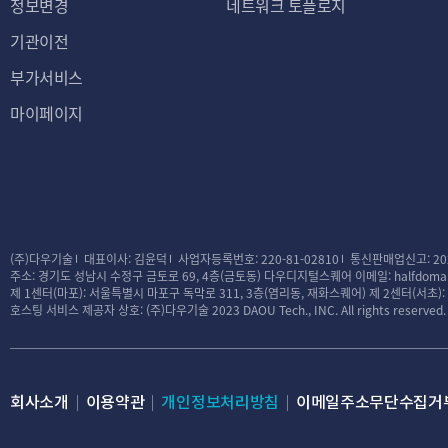
정보변경
네트워크 토플로지
기관이전
부가서비스
마이페이지
(주)다우기술
대표이사: 김윤덕
사업자등록번호: 220-81-02810
통신판매업신고: 20
주소: 경기도 성남시 수정구 금토로 69, 4층(금토동) 다우디지털스퀘어
이메일: halfdomai
제 1센터(마포): 서울특별시 마포구 독막로 311, 3층(염리동, 재화스퀘어)
제 2센터(서초)
호스팅 서비스 제공자 상호: (주)다우기술
2023 DAOU Tech., INC. All rights reserved.
회사소개
이용약관
개인정보처리방침
이메일주소무단수집거