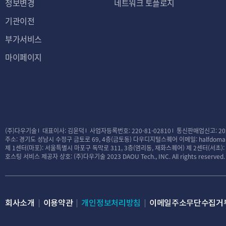
정보변경
네트워크 토플로지
기관이전
부가서비스
마이페이지
(주)다우기술
대표이사: 김윤덕
사업자등록번호: 220-81-02810
통신판매업신고: 20
주소: 경기도 성남시 수정구 금토로 69, 4층(금토동) 다우디지털스퀘어
이메일: halfdomai
제 1센터(마포): 서울특별시 마포구 독막로 311, 3층(염리동, 재화스퀘어)
제 2센터(서초)
호스팅 서비스 제공자 상호: (주)다우기술
2023 DAOU Tech., INC. All rights reserved.
회사소개
이용약관
개인정보처리방침
이메일주소무단수집거