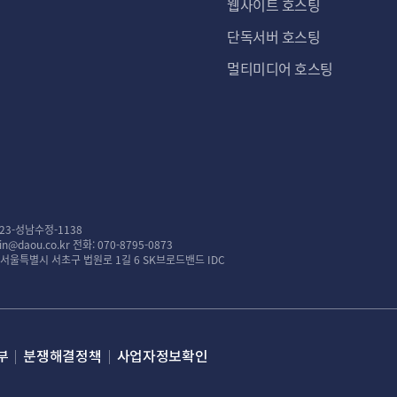
웹사이트 호스팅
단독서버 호스팅
멀티미디어 호스팅
23-성남수정-1138
n@daou.co.kr
전화: 070-8795-0873
: 서울특별시 서초구 법원로 1길 6 SK브로드밴드 IDC
부
분쟁해결정책
사업자정보확인