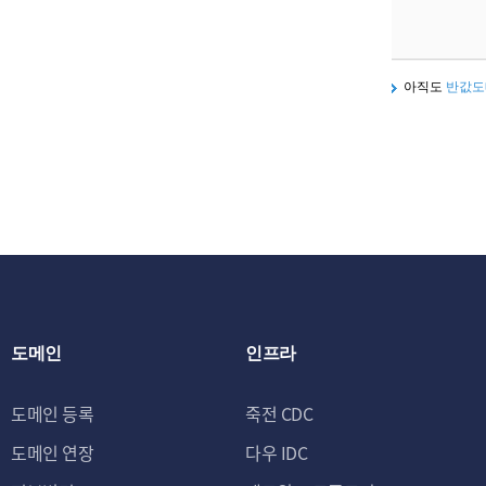
아직도
반값도
도메인
인프라
도메인 등록
죽전 CDC
도메인 연장
다우 IDC