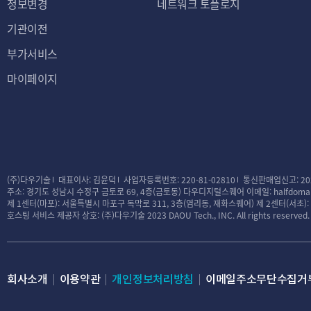
정보변경
네트워크 토플로지
기관이전
부가서비스
마이페이지
(주)다우기술
대표이사: 김윤덕
사업자등록번호: 220-81-02810
통신판매업신고: 20
주소: 경기도 성남시 수정구 금토로 69, 4층(금토동) 다우디지털스퀘어
이메일: halfdomai
제 1센터(마포): 서울특별시 마포구 독막로 311, 3층(염리동, 재화스퀘어)
제 2센터(서초)
호스팅 서비스 제공자 상호: (주)다우기술
2023 DAOU Tech., INC. All rights reserved.
회사소개
이용약관
개인정보처리방침
이메일주소무단수집거