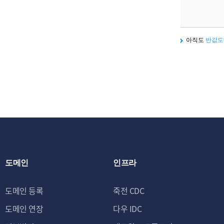
아직도
반값도
도메인
인프라
도메인 등록
죽전 CDC
도메인 연장
다우 IDC