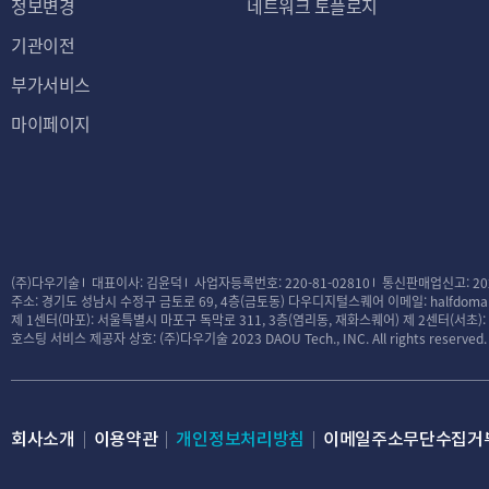
정보변경
네트워크 토플로지
기관이전
부가서비스
마이페이지
(주)다우기술
대표이사: 김윤덕
사업자등록번호: 220-81-02810
통신판매업신고: 20
주소: 경기도 성남시 수정구 금토로 69, 4층(금토동) 다우디지털스퀘어
이메일: halfdomai
제 1센터(마포): 서울특별시 마포구 독막로 311, 3층(염리동, 재화스퀘어)
제 2센터(서초)
호스팅 서비스 제공자 상호: (주)다우기술
2023 DAOU Tech., INC. All rights reserved.
회사소개
이용약관
개인정보처리방침
이메일주소무단수집거