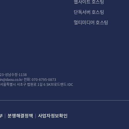
웹사이트 호스팅
단독서버 호스팅
멀티미디어 호스팅
23-성남수정-1138
n@daou.co.kr
전화: 070-8795-0873
: 서울특별시 서초구 법원로 1길 6 SK브로드밴드 IDC
부
분쟁해결정책
사업자정보확인