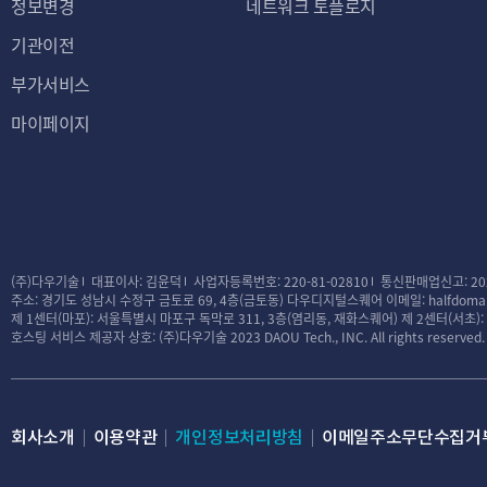
정보변경
네트워크 토플로지
기관이전
부가서비스
마이페이지
(주)다우기술
대표이사: 김윤덕
사업자등록번호: 220-81-02810
통신판매업신고: 20
주소: 경기도 성남시 수정구 금토로 69, 4층(금토동) 다우디지털스퀘어
이메일: halfdomai
제 1센터(마포): 서울특별시 마포구 독막로 311, 3층(염리동, 재화스퀘어)
제 2센터(서초)
호스팅 서비스 제공자 상호: (주)다우기술
2023 DAOU Tech., INC. All rights reserved.
회사소개
이용약관
개인정보처리방침
이메일주소무단수집거