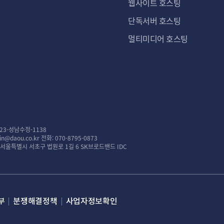
웹사이트 호스팅
단독서버 호스팅
멀티미디어 호스팅
23-성남수정-1138
n@daou.co.kr
전화: 070-8795-0873
: 서울특별시 서초구 법원로 1길 6 SK브로드밴드 IDC
부
분쟁해결정책
사업자정보확인