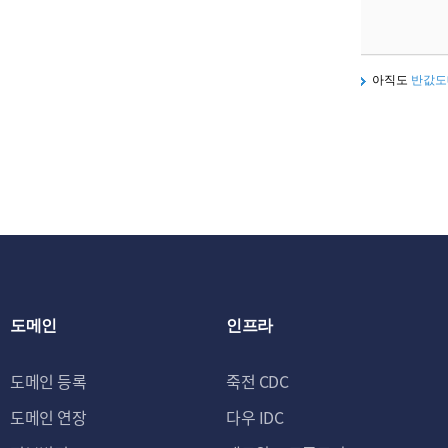
아직도
반값도
도메인
인프라
도메인 등록
죽전 CDC
도메인 연장
다우 IDC