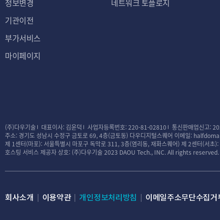
정보변경
네트워크 토플로지
기관이전
부가서비스
마이페이지
(주)다우기술
대표이사: 김윤덕
사업자등록번호: 220-81-02810
통신판매업신고: 20
주소: 경기도 성남시 수정구 금토로 69, 4층(금토동) 다우디지털스퀘어
이메일: halfdomai
제 1센터(마포): 서울특별시 마포구 독막로 311, 3층(염리동, 재화스퀘어)
제 2센터(서초)
호스팅 서비스 제공자 상호: (주)다우기술
2023 DAOU Tech., INC. All rights reserved.
회사소개
이용약관
개인정보처리방침
이메일주소무단수집거