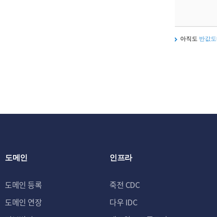
아직도
반값도
도메인
인프라
도메인 등록
죽전 CDC
도메인 연장
다우 IDC