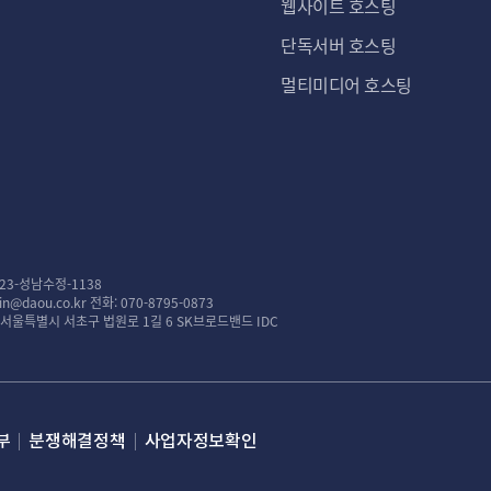
웹사이트 호스팅
단독서버 호스팅
멀티미디어 호스팅
23-성남수정-1138
n@daou.co.kr
전화: 070-8795-0873
: 서울특별시 서초구 법원로 1길 6 SK브로드밴드 IDC
부
분쟁해결정책
사업자정보확인