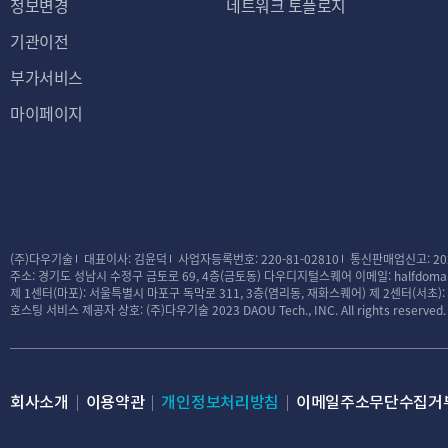
정보변경
네트워크 토플로지
기관이전
부가서비스
마이페이지
(주)다우기술
대표이사: 김윤덕
사업자등록번호: 220-81-02810
통신판매업신고: 20
주소: 경기도 성남시 수정구 금토로 69, 4층(금토동) 다우디지털스퀘어
이메일: halfdomai
제 1센터(마포): 서울특별시 마포구 독막로 311, 3층(염리동, 재화스퀘어)
제 2센터(서초)
호스팅 서비스 제공자 상호: (주)다우기술
2023 DAOU Tech., INC. All rights reserved.
회사소개
이용약관
개인정보처리방침
이메일주소무단수집거