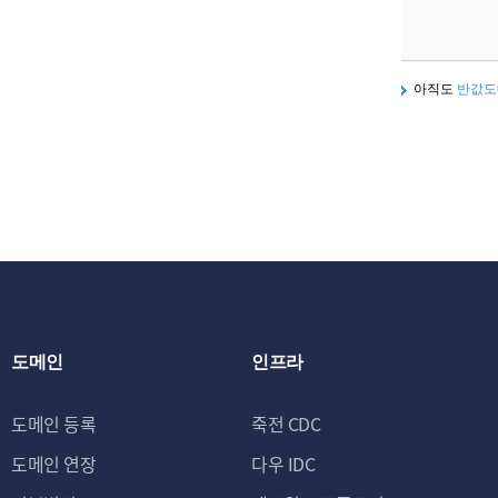
아직도
반값도
도메인
인프라
도메인 등록
죽전 CDC
도메인 연장
다우 IDC