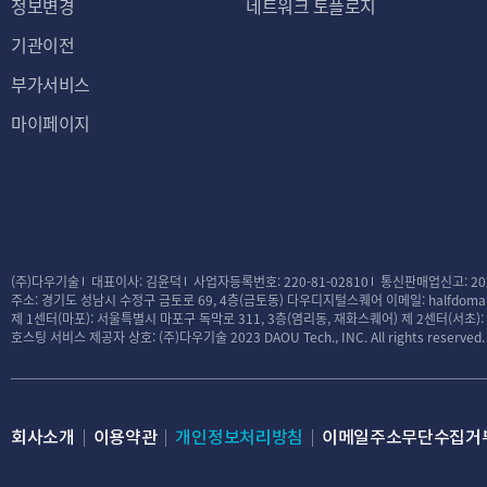
정보변경
네트워크 토플로지
기관이전
부가서비스
마이페이지
(주)다우기술
대표이사: 김윤덕
사업자등록번호: 220-81-02810
통신판매업신고: 20
주소: 경기도 성남시 수정구 금토로 69, 4층(금토동) 다우디지털스퀘어
이메일: halfdomai
제 1센터(마포): 서울특별시 마포구 독막로 311, 3층(염리동, 재화스퀘어)
제 2센터(서초)
호스팅 서비스 제공자 상호: (주)다우기술
2023 DAOU Tech., INC. All rights reserved.
회사소개
이용약관
개인정보처리방침
이메일주소무단수집거