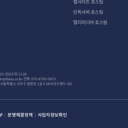
웹사이트 호스팅
단독서버 호스팅
멀티미디어 호스팅
23-성남수정-1138
n@daou.co.kr
전화: 070-8795-0873
: 서울특별시 서초구 법원로 1길 6 SK브로드밴드 IDC
부
분쟁해결정책
사업자정보확인