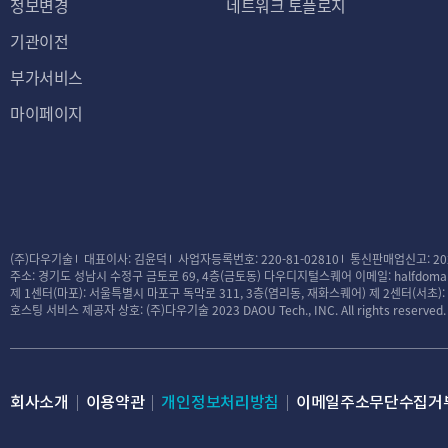
정보변경
네트워크 토플로지
기관이전
부가서비스
마이페이지
(주)다우기술
대표이사: 김윤덕
사업자등록번호: 220-81-02810
통신판매업신고: 20
주소: 경기도 성남시 수정구 금토로 69, 4층(금토동) 다우디지털스퀘어
이메일: halfdomai
제 1센터(마포): 서울특별시 마포구 독막로 311, 3층(염리동, 재화스퀘어)
제 2센터(서초)
호스팅 서비스 제공자 상호: (주)다우기술
2023 DAOU Tech., INC. All rights reserved.
회사소개
이용약관
개인정보처리방침
이메일주소무단수집거