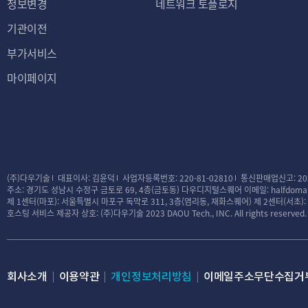
정보변경
네트워크 토플로지
기관이전
부가서비스
마이페이지
(주)다우기술
대표이사: 김윤덕
사업자등록번호: 220-81-02810
통신판매업신고: 20
주소: 경기도 성남시 수정구 금토로 69, 4층(금토동) 다우디지털스퀘어
이메일: halfdomai
제 1센터(마포): 서울특별시 마포구 독막로 311, 3층(염리동, 재화스퀘어)
제 2센터(서초)
호스팅 서비스 제공자 상호: (주)다우기술
2023 DAOU Tech., INC. All rights reserved.
회사소개
이용약관
개인정보처리방침
이메일주소무단수집거