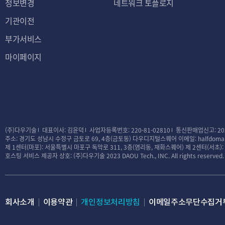
정보변경
네트워크 토플로지
기관이전
부가서비스
마이페이지
(주)다우기술
대표이사: 김윤덕
사업자등록번호: 220-81-02810
통신판매업신고: 20
주소: 경기도 성남시 수정구 금토로 69, 4층(금토동) 다우디지털스퀘어
이메일: halfdomai
제 1센터(마포): 서울특별시 마포구 독막로 311, 3층(염리동, 재화스퀘어)
제 2센터(서초)
호스팅 서비스 제공자 상호: (주)다우기술
2023 DAOU Tech., INC. All rights reserved.
회사소개
이용약관
개인정보처리방침
이메일주소무단수집거