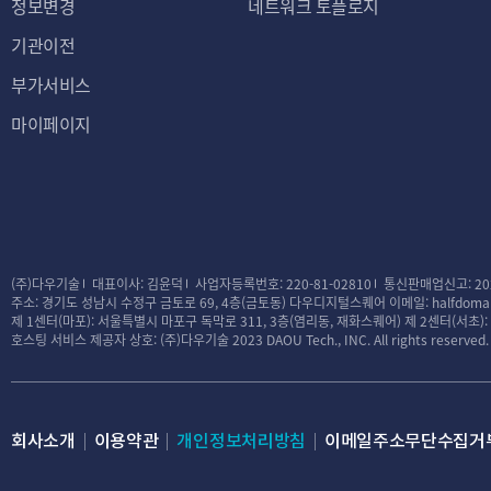
정보변경
네트워크 토플로지
기관이전
부가서비스
마이페이지
(주)다우기술
대표이사: 김윤덕
사업자등록번호: 220-81-02810
통신판매업신고: 20
주소: 경기도 성남시 수정구 금토로 69, 4층(금토동) 다우디지털스퀘어
이메일: halfdomai
제 1센터(마포): 서울특별시 마포구 독막로 311, 3층(염리동, 재화스퀘어)
제 2센터(서초)
호스팅 서비스 제공자 상호: (주)다우기술
2023 DAOU Tech., INC. All rights reserved.
회사소개
이용약관
개인정보처리방침
이메일주소무단수집거