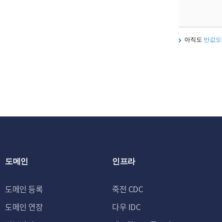
아직도
반값도
도메인
인프라
도메인 등록
죽전 CDC
도메인 연장
다우 IDC