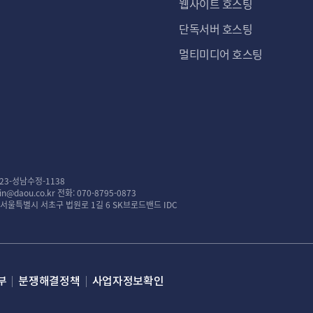
웹사이트 호스팅
단독서버 호스팅
멀티미디어 호스팅
23-성남수정-1138
n@daou.co.kr
전화: 070-8795-0873
: 서울특별시 서초구 법원로 1길 6 SK브로드밴드 IDC
부
분쟁해결정책
사업자정보확인