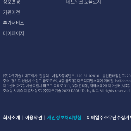
정보변경
네트워크 토플로지
기관이전
부가서비스
마이페이지
(주)다우기술
대표이사: 김윤덕
사업자등록번호: 220-81-02810
통신판매업신고: 20
주소: 경기도 성남시 수정구 금토로 69, 4층(금토동) 다우디지털스퀘어
이메일: halfdomai
제 1센터(마포): 서울특별시 마포구 독막로 311, 3층(염리동, 재화스퀘어)
제 2센터(서초)
호스팅 서비스 제공자 상호: (주)다우기술
2023 DAOU Tech., INC. All rights reserved.
회사소개
이용약관
개인정보처리방침
이메일주소무단수집거