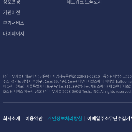
정보변경
네트워크 토플로지
기관이전
부가서비스
마이페이지
(주)다우기술
대표이사: 김윤덕
사업자등록번호: 220-81-02810
통신판매업신고: 20
주소: 경기도 성남시 수정구 금토로 69, 4층(금토동) 다우디지털스퀘어
이메일: halfdomai
제 1센터(마포): 서울특별시 마포구 독막로 311, 3층(염리동, 재화스퀘어)
제 2센터(서초)
호스팅 서비스 제공자 상호: (주)다우기술
2023 DAOU Tech., INC. All rights reserved.
회사소개
이용약관
개인정보처리방침
이메일주소무단수집거