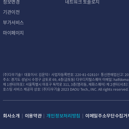
정보변경
네트워크 토플로지
기관이전
부가서비스
마이페이지
(주)다우기술
대표이사: 김윤덕
사업자등록번호: 220-81-02810
통신판매업신고: 20
주소: 경기도 성남시 수정구 금토로 69, 4층(금토동) 다우디지털스퀘어
이메일: halfdomai
제 1센터(마포): 서울특별시 마포구 독막로 311, 3층(염리동, 재화스퀘어)
제 2센터(서초)
호스팅 서비스 제공자 상호: (주)다우기술
2023 DAOU Tech., INC. All rights reserved.
회사소개
이용약관
개인정보처리방침
이메일주소무단수집거